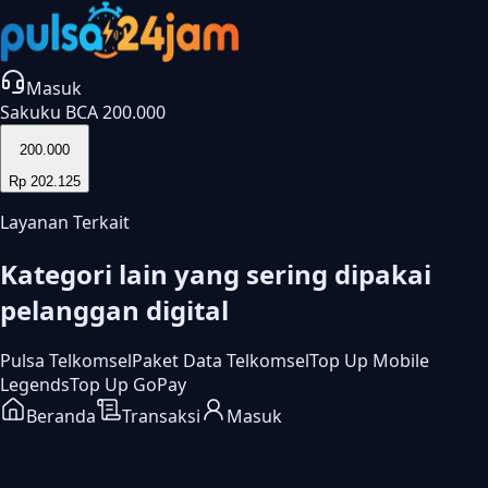
Masuk
Sakuku BCA 200.000
200.000
Rp 202.125
Layanan Terkait
Kategori lain yang sering dipakai
pelanggan digital
Pulsa Telkomsel
Paket Data Telkomsel
Top Up Mobile
Legends
Top Up GoPay
Beranda
Transaksi
Masuk