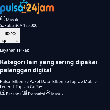
Masuk
Sakuku BCA 150.000
150.000
Rp 152.125
Layanan Terkait
Kategori lain yang sering dipakai
pelanggan digital
Pulsa Telkomsel
Paket Data Telkomsel
Top Up Mobile
Legends
Top Up GoPay
Beranda
Transaksi
Masuk