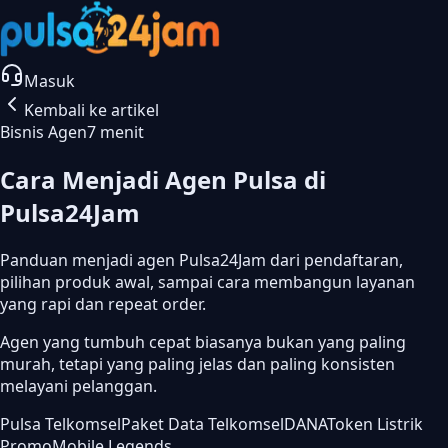
Masuk
Kembali ke artikel
Bisnis Agen
7 menit
Cara Menjadi Agen Pulsa di
Pulsa24Jam
Panduan menjadi agen Pulsa24Jam dari pendaftaran,
pilihan produk awal, sampai cara membangun layanan
yang rapi dan repeat order.
Agen yang tumbuh cepat biasanya bukan yang paling
murah, tetapi yang paling jelas dan paling konsisten
melayani pelanggan.
Pulsa Telkomsel
Paket Data Telkomsel
DANA
Token Listrik
Promo
Mobile Legends